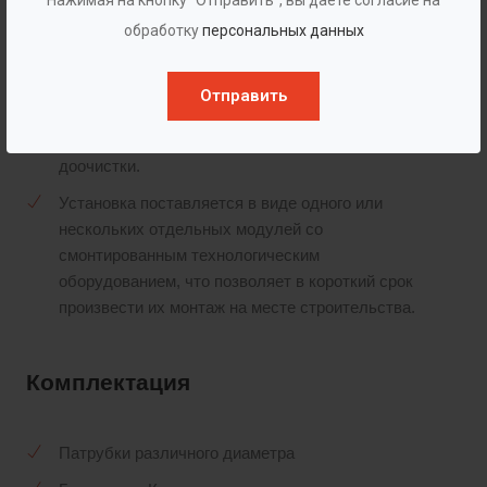
установки.
обработку
персональных данных
Конструктивные особенности тонкослойного
илоотделителя позволяют исключить
Отправить
скапливание активного ила и его загнивание.
Предусмотрена регенерация загрузки блока
доочистки.
Установка поставляется в виде одного или
нескольких отдельных модулей со
смонтированным технологическим
оборудованием, что позволяет в короткий срок
произвести их монтаж на месте строительства.
Комплектация
Патрубки различного диаметра