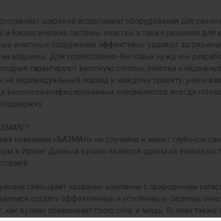
оставляет широкий ассортимент оборудования для разли
 и биологические системы очистки, а также решения для 
ые очистные сооружения эффективно удаляют загрязнени
 на водоемы. Для хозяйственно-бытовых нужд мы разраб
которые гарантируют высокую степень очистки и надежную
на индивидуальный подход к каждому проекту, учитывая 
а высококвалифицированных специалистов всегда готова
 поддержку.
AZMAN"?
ей компании «БАЗМАН» не случайно и имеет глубокое сим
ым в Иране. Данный вулкан является одним из знаковых
сторией.
улкана связывает название компании с природными катаст
ремимся создать эффективные и устойчивые системы очист
, как вулкан показывает свою силу и мощь. Вулкан также 