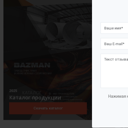
перекликаетс
Таким образо
совершенств
Мы гордимся
поколений.
Корпоративн
2025
Нажимая н
Каталог продукции
Скачать каталог