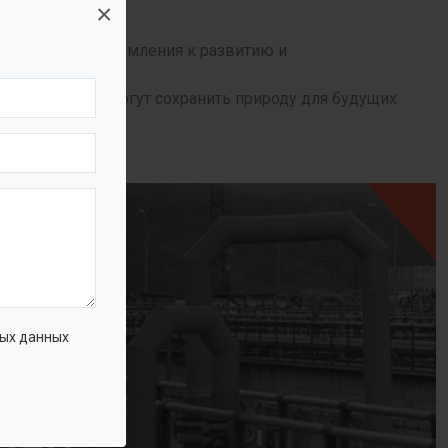
×
й идеологии, стремления к развитию и
хнологий.
, которые помогут сохранить природу для будущих
ых данных