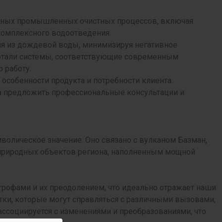
чных промышленных очистных процессов, включая
комплексного водоотведения.
я из дождевой воды, минимизируя негативное
отали системы, соответствующие современным
 работу.
особенности продукта и потребности клиента.
 предложить профессиональные консультации и
волическое значение. Оно связано с вулканом Базман,
 природных объектов региона, наполненным мощной
рофами и их преодолением, что идеально отражает наши
ки, которые могут справляться с различными вызовами,
ассоциируется с изменениями и преобразованиями, что