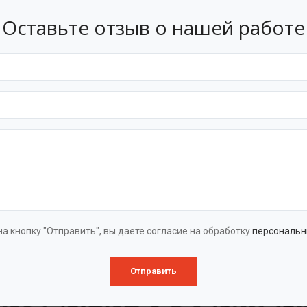
я с нашими инновациями в области очистных технологий.
Оставьте отзыв о нашей работе
м, «БАЗМАН» — это не просто название, а отражение наше
ованию в области емкостного оборудования и очистных те
 тем, что можем предложить высококачественные решения
ая презентация БАЗМАН
а кнопку "Отправить", вы даете согласие на обработку
персональн
Отправить