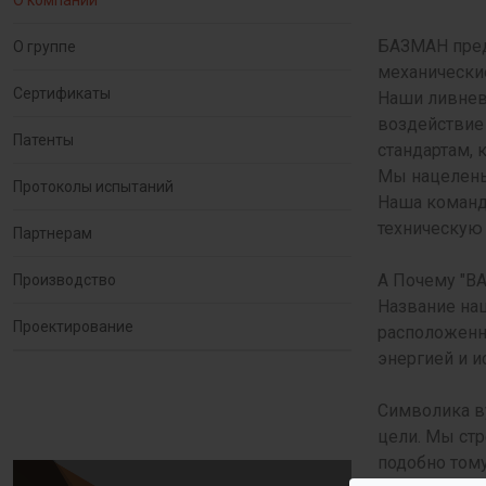
О компании
БАЗМАН пред
О группе
механические
Сертификаты
Наши ливнев
воздействие
Патенты
стандартам, 
Мы нацелены 
Протоколы испытаний
Наша команд
техническую
Партнерам
А Почему "B
Производство
Название наш
Проектирование
расположенн
энергией и и
Символика в
цели. Мы ст
подобно тому