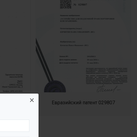
×
8399 - 2
Евразийский патент 029807