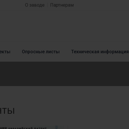
О заводе
Партнерам
екты
Опросные листы
Техническая информация
нты