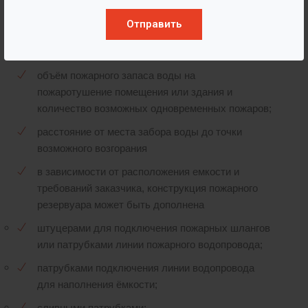
соответствующих ГОСТов, ППБ и СНиП. При
Отправить
подготовке проекта учитывается:
объём пожарного запаса воды на
пожаротушение помещения или здания и
количество возможных одновременных пожаров;
расстояние от места забора воды до точки
возможного возгорания
в зависимости от расположения емкости и
требований заказчика, конструкция пожарного
резервуара может быть дополнена
штуцерами для подключения пожарных шлангов
или патрубками линии пожарного водопровода;
патрубками подключения линии водопровода
для наполнения ёмкости;