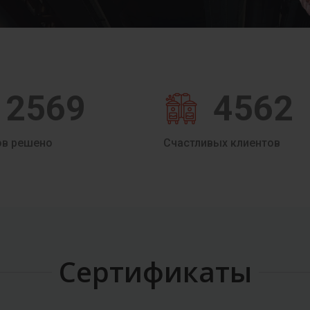
2569
4562
ов решено
Счастливых клиентов
Сертификаты