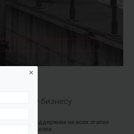
×
их вашему бизнесу
Поддержим на всех этапах
сделки