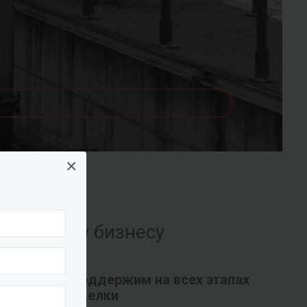
×
их вашему бизнесу
Поддержим на всех этапах
сделки