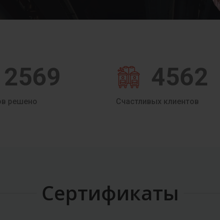
2569
4562
ов решено
Счастливых клиентов
Сертификаты