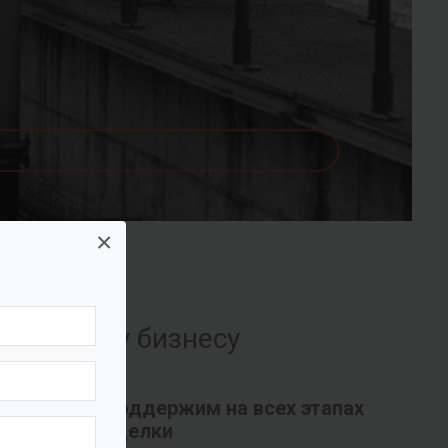
×
их вашему бизнесу
Поддержим на всех этапах
сделки