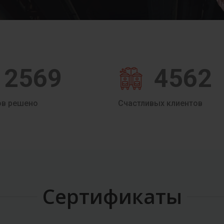
2569
4562
ов решено
Счастливых клиентов
Сертификаты