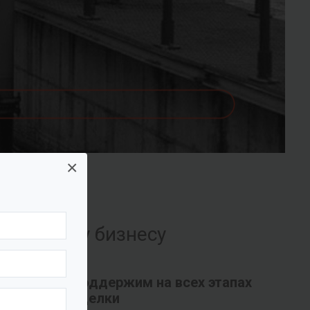
×
их вашему бизнесу
Поддержим на всех этапах
сделки